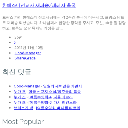
한에스더선교사 재파송/테레사 출국
프랑스 파리 한에스더 선교사님께서 약 2주간 본국에 머무시고, 프랑스 낭트
로 재파송 되셨습니다. 하나님께서 합당한 장막을 주시고, 주신 Job을 잘 감당
하고, 브루노 오쌍 목자님 가정을 잘 ...
3694
5
2015년 11월 10일
Good-Manager
ShareGrace
최신 댓글
Good-Manager
-
일월의 새벽길을 가면서
누가 조
-
미국 선교지 소식/공주들의 특송
누가 조
-
[여름수양회-4] 나를 따르라
누가 조
-
[여름수양회-6] 다시 얻었노라
브리스가 박
-
[여름수양회-4] 나를 따르라
Most Popular