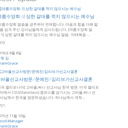
여름수양회-1] 상한 갈대를 꺽지 않으시는 예수님
여름수양회 말씀을 금주부터 연재합니다. 마음과 힘을 다해 말
을 섬겨 주신 강사님들에게 감사드립니다. [여름수양회 말
-1] 상한 갈대를 꺽지 않으시는 예수님 말씀 : 마태복음 ...
973
016년 8월 8일
윗 김
hareGrace
고바울선교사방문/문예진/김리브가선교사결혼
미국 캘리포니아] 고바울,써니 선교사님 한국 방문. 미국 캘리포
아에서 CSU(Stanislaus) 캠퍼스를 섬기시는 고바울,써니 선
사님께서 한국을 방문하셨습니다. 하나님께서 개척 ...
721
015년 11월 10일
ood-Manager
hareGrace