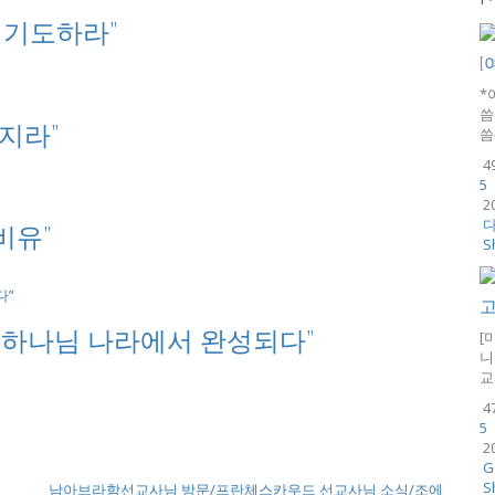
어 기도하라”
[
*
씀
될지라”
씀
4
5
2
다
비유”
S
이 하나님 나라에서 완성되다”
[
니
교
4
5
2
G
S
남아브라함선교사님 방문/프란체스카우드 선교사님 소식/조에