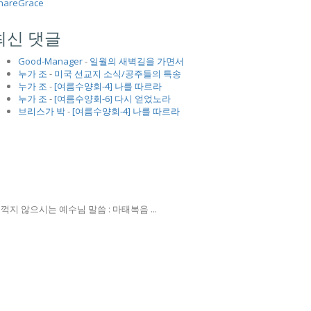
hareGrace
최신 댓글
Good-Manager
-
일월의 새벽길을 가면서
누가 조
-
미국 선교지 소식/공주들의 특송
누가 조
-
[여름수양회-4] 나를 따르라
누가 조
-
[여름수양회-6] 다시 얻었노라
브리스가 박
-
[여름수양회-4] 나를 따르라
 않으시는 예수님 말씀 : 마태복음 ...