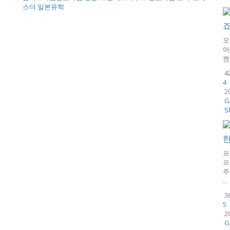
스더 일본유학
오
어
켄
4
4
2
G
S
프
프
주
...
3
5
2
G