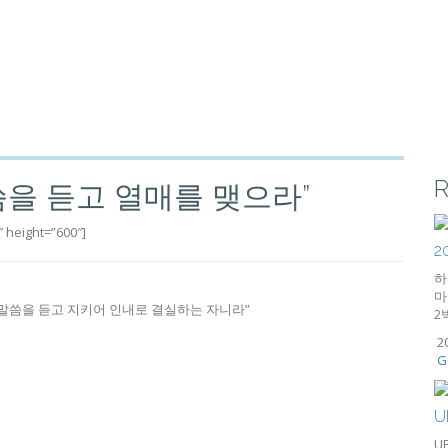
R
말씀을 듣고 열매를 맺으라”
 height=”600″]
2
하
마
로 말씀을 듣고 지키어 인내로 결실하는 자니라”
2
2
G
U
UB