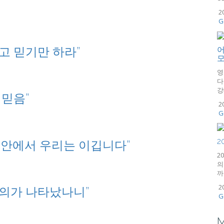
2
G
말고 믿기만 하라”
어
모
영
다
강
 믿음”
2
G
2
도안에서 우리는 이깁니다”
2
의
까
2
한 의가 나타났나니”
G
M