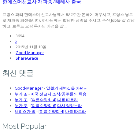
한에스더선교사 재파송/테레사 출국
프랑스 파리 한에스더 선교사님께서 약 2주간 본국에 머무시고, 프랑스 낭트
로 재파송 되셨습니다. 하나님께서 합당한 장막을 주시고, 주신 Job을 잘 감당
하고, 브루노 오쌍 목자님 가정을 잘 ...
3694
5
2015년 11월 10일
Good-Manager
ShareGrace
최신 댓글
Good-Manager
-
일월의 새벽길을 가면서
누가 조
-
미국 선교지 소식/공주들의 특송
누가 조
-
[여름수양회-4] 나를 따르라
누가 조
-
[여름수양회-6] 다시 얻었노라
브리스가 박
-
[여름수양회-4] 나를 따르라
Most Popular