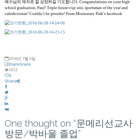
예수님의 제자로 잘 성장하길 기도합니다
. Congratulations on your high
school graduation, Paul! Triple house-cup win, sportsman of the year and
valedictorian! Couldn’t be prouder! From Missionary Park’s facebook
2016년 7월 5일
ShareGrace
1612
4
Share
One thought on “
문메리선교사
방문/박바울 졸업
”