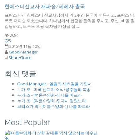
한에스더선교사 재파송/테레사 출국
프랑스 파리 한에스더 선교사님께서 약 2주간 본국에 머무시고, 프랑스 낭
트로 재파송 되셨습니다. 하나님께서 합당한 장막을 주시고, 주신 Job을 잘
감당하고, 브루노 오쌍 목자님 가정을 잘 ...
3694
5
2015년 11월 10일
Good-Manager
ShareGrace
최신 댓글
Good-Manager
-
일월의 새벽길을 가면서
누가 조
-
미국 선교지 소식/공주들의 특송
누가 조
-
[여름수양회-4] 나를 따르라
누가 조
-
[여름수양회-6] 다시 얻었노라
브리스가 박
-
[여름수양회-4] 나를 따르라
Most Popular