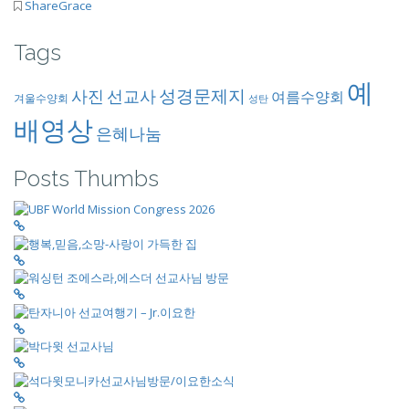
ShareGrace
Tags
예
성경문제지
사진
선교사
여름수양회
겨울수양회
성탄
배영상
은혜나눔
Posts Thumbs