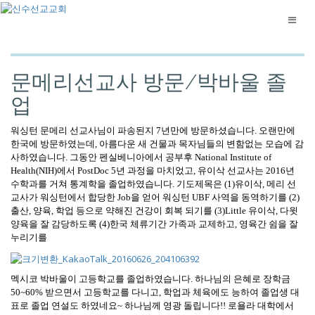
문메리선교사 방문/박바울 졸
업
워싱턴 문메리 선교사님이 파송된지
7
년만에 방문하셨습니다. 오랜만에
한국에 방문하였는데
,
아름다운 새 건물과 목자님들의 변함없는 모습에 감
사하였습니다
. 그동안
펜실베니아에서 공부후
National Institute of
Health(NIH)
에서
PostDoc 5
년 과정을 마치었고, 유이삭 선교사는
2016
년
수학과를 거쳐 통계학을 졸업하였습니다
.
기도제목은
(1)
유이삭
,
메리 선
교사가 워싱턴에서 합당한
Job
을 얻어 워싱턴
UBF
사역을 동역하기를
(2)
출산
,
양육
,
학업 등으로 약해진 건강이 회복 되기를
(3)Little
유이삭
,
다윗
양육을 잘 감당하도록
(4)
한국 체류기간 가족과 교제하고
,
영육간 쉼을 잘
누리기를
멕시코 박바울이 고등학교를 졸업하였습니다. 하나님의 은혜로 장학금
50~60%
받으면서 고등학교를 다니고, 학업과 체육에도 능하여 졸업생 대
표로 졸업 연설도 하였네요~ 하나님께 영광 돌립니다!! 로욜라 대학에서