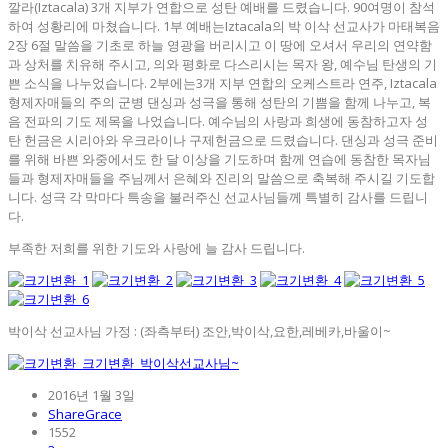
깔라(Iztacala) 3개 지부가 연합으로 성탄 예배를 드렸습니다. 90여명이 참석
하여 성황리에 마쳤습니다. 1부 예배는Iztacala의 박 이삭 선교사가 마태복음
2장 6절 말씀을 기초로 하늘 영광을 버리시고 이 땅에 오셔서 우리의 연약함
과 상처를 치유해 주시고, 의와 평화로 다스리시는 목자 왕, 예수님 탄생의 기
쁜 소식을 나누었습니다. 2부에는3개 지부 연합의 오케스트라 연주, Iztacala
형제자매들의 주의 군병 댄싱과 성극을 통해 성탄의 기쁨을 함께 나누고, 복
음 전파의 기도 제목을 나었습니다. 예수님의 사랑과 희생에 동참하고자 성
탄 헌금은 시리아와 우크라이나 구제헌금으로 드렸습니다. 댄싱과 성극 준비
를 위해 바쁜 와중에서도 한 달 이상을 기도하며 함께 연습에 동참한 목자님
들과 형제자매들을 주님께서 은혜와 진리의 말씀으로 축복해 주시길 기도합
니다. 성극 각 막마다 특송을 불러주신 선교사님들께 특별히 감사를 드립니
다.
부족한 저희를 위한 기도와 사랑에 늘 감사 드립니다.
박이삭 선교사님 가정 : (좌측부터) 조안,박이삭,요한,레베카,바울이~
2016년 1월 3일
ShareGrace
1552