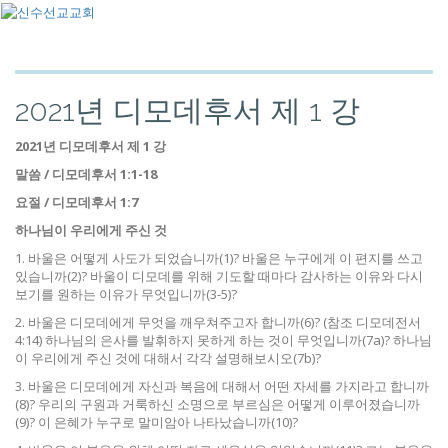
2021년 디모데후서 제 1 강
2021
년 디모데후서 제
1
강
말씀
/
디모데후서
1:1-18
요절
/
디모데후서
1:7
하나님이 우리에게 주신 것
1. 바울은 어떻게 사도가 되었습니까(1)? 바울은 누구에게 이 편지를 쓰고
있습니까(2)? 바울이 디모데를 위해 기도할 때마다 감사하는 이유와 다시
보기를 원하는 이유가 무엇입니까(3-5)?
2. 바울은 디모데에게 무엇을 깨우쳐주고자 합니까(6)? (참조 디모데전서
4:14) 하나님의 은사를 발휘하지 못하게 하는 것이 무엇입니까(7a)? 하나님
이 우리에게 주신 것에 대해서 각각 설명해보시오(7b)?
3. 바울은 디모데에게 자신과 복음에 대해서 어떤 자세를 가지라고 합니까
(8)? 우리의 구원과 거룩하신 소명으로 부르심은 어떻게 이루어졌습니까
(9)? 이 은혜가 누구로 말미암아 나타났습니까(10)?