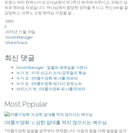
프랑스 파리 한에스더 선교사님께서 약 2주간 본국에 머무시고, 프랑스 낭
트로 재파송 되셨습니다. 하나님께서 합당한 장막을 주시고, 주신 Job을 잘
감당하고, 브루노 오쌍 목자님 가정을 잘 ...
3693
5
2015년 11월 10일
Good-Manager
ShareGrace
최신 댓글
Good-Manager
-
일월의 새벽길을 가면서
누가 조
-
미국 선교지 소식/공주들의 특송
누가 조
-
[여름수양회-4] 나를 따르라
누가 조
-
[여름수양회-6] 다시 얻었노라
브리스가 박
-
[여름수양회-4] 나를 따르라
Most Popular
[여름수양회-1] 상한 갈대를 꺽지 않으시는 예수님
*여름수양회 말씀을 금주부터 연재합니다. 마음과 힘을 다해 말씀을 섬겨