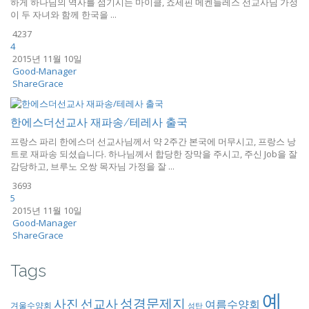
하게 하나님의 역사를 섬기시는 마이클, 죠세핀 메켄들레스 선교사님 가정
이 두 자녀와 함께 한국을 ...
4237
4
2015년 11월 10일
Good-Manager
ShareGrace
한에스더선교사 재파송/테레사 출국
프랑스 파리 한에스더 선교사님께서 약 2주간 본국에 머무시고, 프랑스 낭
트로 재파송 되셨습니다. 하나님께서 합당한 장막을 주시고, 주신 Job을 잘
감당하고, 브루노 오쌍 목자님 가정을 잘 ...
3693
5
2015년 11월 10일
Good-Manager
ShareGrace
Tags
예
성경문제지
사진
선교사
여름수양회
겨울수양회
성탄