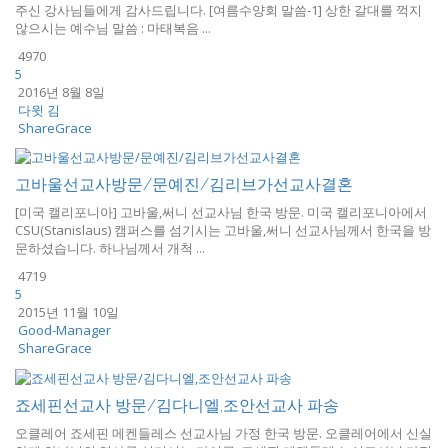
주신 강사님들에게 감사드립니다. [여름수양회 말씀-1] 상한 갈대를 꺽지
않으시는 예수님 말씀 : 마태복음 ...
4970
5
2016년 8월 8일
다윗 김
ShareGrace
고바울선교사방문/문예진/김리브가선교사결혼
[미국 캘리포니아] 고바울,써니 선교사님 한국 방문. 미국 캘리포니아에서
CSU(Stanislaus) 캠퍼스를 섬기시는 고바울,써니 선교사님께서 한국을 방
문하셨습니다. 하나님께서 개척 ...
4719
5
2015년 11월 10일
Good-Manager
ShareGrace
죠세핀선교사 방문/김다니엘,조안선교사 파송
오클레어 죠세핀 메켄들레스 선교사님 가정 한국 방문. 오클레어에서 신실