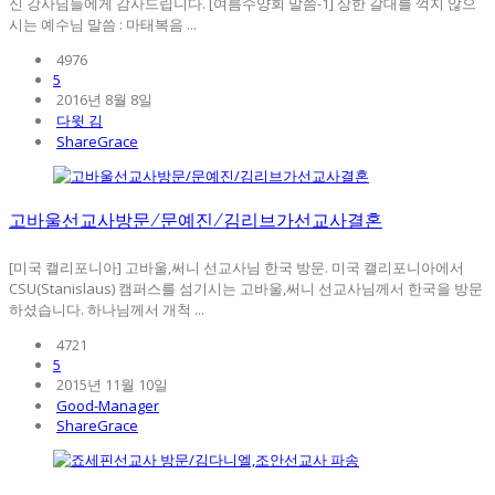
신 강사님들에게 감사드립니다. [여름수양회 말씀-1] 상한 갈대를 꺽지 않으
시는 예수님 말씀 : 마태복음 ...
4976
5
2016년 8월 8일
다윗 김
ShareGrace
고바울선교사방문/문예진/김리브가선교사결혼
[미국 캘리포니아] 고바울,써니 선교사님 한국 방문. 미국 캘리포니아에서
CSU(Stanislaus) 캠퍼스를 섬기시는 고바울,써니 선교사님께서 한국을 방문
하셨습니다. 하나님께서 개척 ...
4721
5
2015년 11월 10일
Good-Manager
ShareGrace