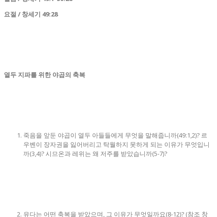
요절
/
창세기
49:28
열두 지파를 위한 야곱의 축복
죽음을 앞둔 야곱이 열두 아들들에게 무엇을 말해줍니까(49:1,2)? 르
우벤이 장자권을 잃어버리고 탁월하지 못하게 되는 이유가 무엇입니
까(3,4)? 시므온과 레위는 왜 저주를 받았습니까(5-7)?
유다는 어떤 축복을 받았으며, 그 이유가 무엇일까요(8-12)? (참조 창