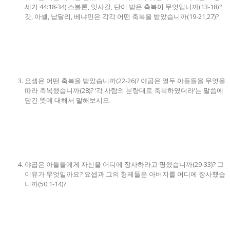
세기 44:18-34) 스불론, 잇사갈, 단이 받은 축복이 무엇입니까(13-18)?
갓, 아셀, 납달리, 베냐민은 각각 어떤 축복을 받았습니까(19-21,27)?
요셉은 어떤 축복을 받았습니까(22-26)? 야곱은 열두 아들들을 무엇을
따라 축복했습니까(28)? ‘각 사람의 분량대로 축복하였더라’는 말씀에
담긴 뜻에 대해서 말해보시오.
야곱은 아들들에게 자신을 어디에 장사하라고 명했습니까(29-33)? 그
이유가 무엇일까요? 요셉과 그의 형제들은 아버지를 어디에 장사했습
니까(50:1-14)?