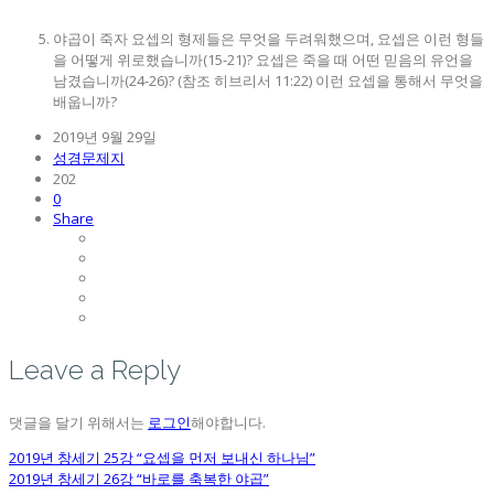
야곱이 죽자 요셉의 형제들은 무엇을 두려워했으며, 요셉은 이런 형들
을 어떻게 위로했습니까(15-21)? 요셉은 죽을 때 어떤 믿음의 유언을
남겼습니까(24-26)? (참조 히브리서 11:22) 이런 요셉을 통해서 무엇을
배웁니까?
2019년 9월 29일
성경문제지
202
0
Share
Leave a Reply
댓글을 달기 위해서는
로그인
해야합니다.
2019년 창세기 25강 “요셉을 먼저 보내신 하나님”
2019년 창세기 26강 “바로를 축복한 야곱”