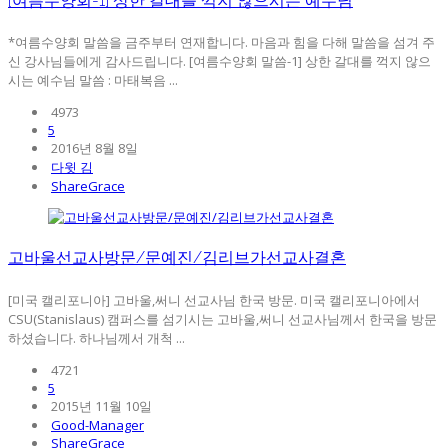
[여름수양회-1] 상한 갈대를 꺽지 않으시는 예수님
*여름수양회 말씀을 금주부터 연재합니다. 마음과 힘을 다해 말씀을 섬겨 주
신 강사님들에게 감사드립니다. [여름수양회 말씀-1] 상한 갈대를 꺽지 않으
시는 예수님 말씀 : 마태복음 ...
4973
5
2016년 8월 8일
다윗 김
ShareGrace
고바울선교사방문/문예진/김리브가선교사결혼
[미국 캘리포니아] 고바울,써니 선교사님 한국 방문. 미국 캘리포니아에서
CSU(Stanislaus) 캠퍼스를 섬기시는 고바울,써니 선교사님께서 한국을 방문
하셨습니다. 하나님께서 개척 ...
4721
5
2015년 11월 10일
Good-Manager
ShareGrace