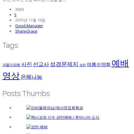
3694
5
2015년 11월 10일
Good-Manager
ShareGrace
Tags
예배
성경문제지
사진
선교사
여름수양회
겨울수양회
성탄
영상
은혜나눔
Posts Thumbs