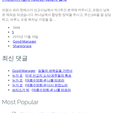
프랑스 파리 한에스더 선교사님께서 약 2주간 본국에 머무시고, 프랑스 낭트
로 재파송 되셨습니다. 하나님께서 합당한 장막을 주시고, 주신 Job을 잘 감당
하고, 브루노 오쌍 목자님 가정을 잘 ...
3694
5
2015년 11월 10일
Good-Manager
ShareGrace
최신 댓글
Good-Manager
-
일월의 새벽길을 가면서
누가 조
-
미국 선교지 소식/공주들의 특송
누가 조
-
[여름수양회-4] 나를 따르라
누가 조
-
[여름수양회-6] 다시 얻었노라
브리스가 박
-
[여름수양회-4] 나를 따르라
Most Popular