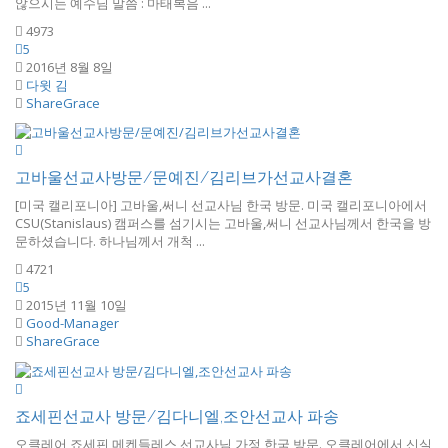
않으시는 예수님 말씀 : 마태복음 ...
4973
5
2016년 8월 8일
다윗 김
ShareGrace
고바울선교사방문/문예진/김리브가선교사결혼
[미국 캘리포니아] 고바울,써니 선교사님 한국 방문. 미국 캘리포니아에서
CSU(Stanislaus) 캠퍼스를 섬기시는 고바울,써니 선교사님께서 한국을 방
문하셨습니다. 하나님께서 개척 ...
4721
5
2015년 11월 10일
Good-Manager
ShareGrace
죠세핀선교사 방문/김다니엘,조안선교사 파송
오클레어 죠세핀 메켄들레스 선교사님 가정 한국 방문. 오클레어에서 신실