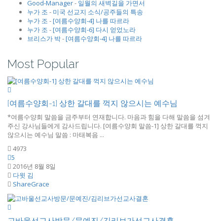
Good-Manager
-
일월의 새벽길을 가면서
누가 조
-
미국 선교지 소식/공주들의 특송
누가 조
-
[여름수양회-4] 나를 따르라
누가 조
-
[여름수양회-6] 다시 얻었노라
브리스가 박
-
[여름수양회-4] 나를 따르라
Most Popular
[여름수양회-1] 상한 갈대를 꺽지 않으시는 예수님
*여름수양회 말씀을 금주부터 연재합니다. 마음과 힘을 다해 말씀을 섬겨
주신 강사님들에게 감사드립니다. [여름수양회 말씀-1] 상한 갈대를 꺽지
않으시는 예수님 말씀 : 마태복음 ...
4973
5
2016년 8월 8일
다윗 김
ShareGrace
고바울선교사방문/문예진/김리브가선교사결혼