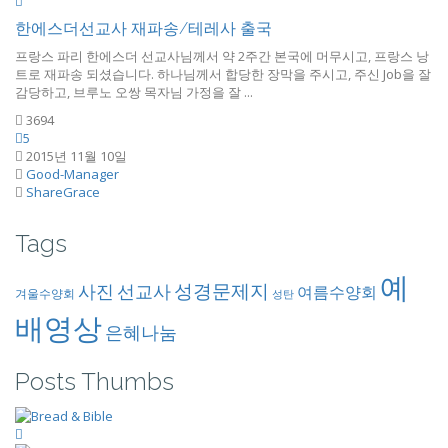
한에스더선교사 재파송/테레사 출국
프랑스 파리 한에스더 선교사님께서 약 2주간 본국에 머무시고, 프랑스 낭
트로 재파송 되셨습니다. 하나님께서 합당한 장막을 주시고, 주신 Job을 잘
감당하고, 브루노 오쌍 목자님 가정을 잘 ...
3694
5
2015년 11월 10일
Good-Manager
ShareGrace
Tags
예
성경문제지
사진
선교사
여름수양회
겨울수양회
성탄
배영상
은혜나눔
Posts Thumbs