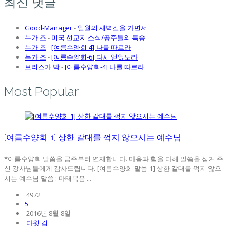
최신 댓글
Good-Manager
-
일월의 새벽길을 가면서
누가 조
-
미국 선교지 소식/공주들의 특송
누가 조
-
[여름수양회-4] 나를 따르라
누가 조
-
[여름수양회-6] 다시 얻었노라
브리스가 박
-
[여름수양회-4] 나를 따르라
Most Popular
[여름수양회-1] 상한 갈대를 꺽지 않으시는 예수님
*여름수양회 말씀을 금주부터 연재합니다. 마음과 힘을 다해 말씀을 섬겨 주
신 강사님들에게 감사드립니다. [여름수양회 말씀-1] 상한 갈대를 꺽지 않으
시는 예수님 말씀 : 마태복음 ...
4972
5
2016년 8월 8일
다윗 김