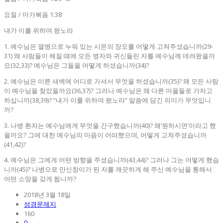
요절
/
마가복음
1:38
내가 이를 위하여 왔노라
1.
예수님은 열병으로 누워 있는 시몬의 장모를 어떻게 고쳐주셨습니까
(29-
31)
왜 사람들이 해질 때에 모든 병자와 귀신들린 자를 예수님께 데려왔을까
요
(32,33)?
예수님은 그들을 어떻게 하셨습니까
(34)?
2.
예수님은 이른 새벽에 어디로 가셔서 무엇을 하셨습니까
(35)?
왜 모든 사람
이 예수님을 찾았을까요
(36,37)?
그러나 예수님은 왜 다른 마을들로 가자고
하십니까
(38,39)? “
내가 이를 위하여 왔노라
”
말씀에 담긴 의미가 무엇입니
까
?
3.
나병 환자는 예수님에게 무엇을 간구했습니까
(40)?
왜
‘
원하시면
’
이라고 했
을까요
?
그에 대한 예수님의 마음이 어떠했으며
,
어떻게 고쳐주셨습니까
(41,42)?
4.
예수님은 그에게 어떤 방향을 주셨습니까
(43,44)?
그러나 그는 어떻게 했습
니까
(45)?
나병으로 만신창이가 된 자를 깨끗하게 해 주신 예수님을 통해서
어떤 소망을 갖게 됩니까
?
2018년 3월 18일
성경문제지
160
0