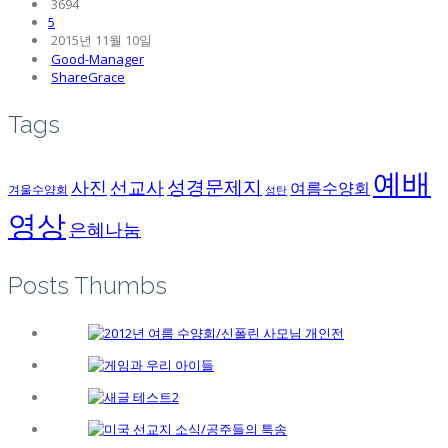
3694
5
2015년 11월 10일
Good-Manager
ShareGrace
Tags
예배
성경문제지
사진
선교사
여름수양회
겨울수양회
성탄
영상
은혜나눔
Posts Thumbs