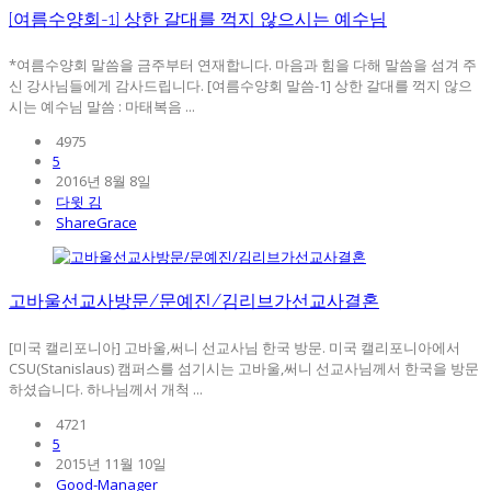
[여름수양회-1] 상한 갈대를 꺽지 않으시는 예수님
*여름수양회 말씀을 금주부터 연재합니다. 마음과 힘을 다해 말씀을 섬겨 주
신 강사님들에게 감사드립니다. [여름수양회 말씀-1] 상한 갈대를 꺽지 않으
시는 예수님 말씀 : 마태복음 ...
4975
5
2016년 8월 8일
다윗 김
ShareGrace
고바울선교사방문/문예진/김리브가선교사결혼
[미국 캘리포니아] 고바울,써니 선교사님 한국 방문. 미국 캘리포니아에서
CSU(Stanislaus) 캠퍼스를 섬기시는 고바울,써니 선교사님께서 한국을 방문
하셨습니다. 하나님께서 개척 ...
4721
5
2015년 11월 10일
Good-Manager