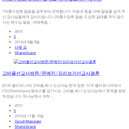
*여름수양회 말씀을 금주부터 연재합니다. 마음과 힘을 다해 말씀을 섬겨 주
신 강사님들에게 감사드립니다. [여름수양회 말씀-1] 상한 갈대를 꺽지 않으
시는 예수님 말씀 : 마태복음 ...
4973
5
2016년 8월 8일
다윗 김
ShareGrace
고바울선교사방문/문예진/김리브가선교사결혼
[미국 캘리포니아] 고바울,써니 선교사님 한국 방문. 미국 캘리포니아에서
CSU(Stanislaus) 캠퍼스를 섬기시는 고바울,써니 선교사님께서 한국을 방문
하셨습니다. 하나님께서 개척 ...
4721
5
2015년 11월 10일
Good-Manager
ShareGrace