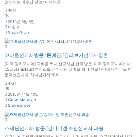
않으시는 예수님 말씀 : 마태복음 ...
4975
5
2016년 8월 8일
다윗 김
ShareGrace
고바울선교사방문/문예진/김리브가선교사결혼
[미국 캘리포니아] 고바울,써니 선교사님 한국 방문. 미국 캘리포니아에서
CSU(Stanislaus) 캠퍼스를 섬기시는 고바울,써니 선교사님께서 한국을 방
문하셨습니다. 하나님께서 개척 ...
4721
5
2015년 11월 10일
Good-Manager
ShareGrace
죠세핀선교사 방문/김다니엘,조안선교사 파송
오클레어 죠세핀 메켄들레스 선교사님 가정 한국 방문. 오클레어에서 신실