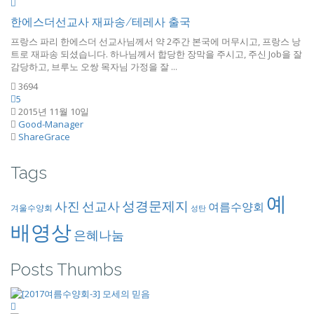
한에스더선교사 재파송/테레사 출국
프랑스 파리 한에스더 선교사님께서 약 2주간 본국에 머무시고, 프랑스 낭
트로 재파송 되셨습니다. 하나님께서 합당한 장막을 주시고, 주신 Job을 잘
감당하고, 브루노 오쌍 목자님 가정을 잘 ...
3694
5
2015년 11월 10일
Good-Manager
ShareGrace
Tags
예
성경문제지
사진
선교사
여름수양회
겨울수양회
성탄
배영상
은혜나눔
Posts Thumbs