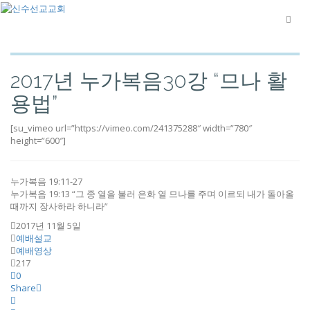
2017년 누가복음30강 “므나 활
용법”
[su_vimeo url=”https://vimeo.com/241375288″ width=”780″
height=”600″]
누가복음 19:11-27
누가복음 19:13 “그 종 열을 불러 은화 열 므나를 주며 이르되 내가 돌아올
때까지 장사하라 하니라”
2017년 11월 5일
예배설교
예배영상
217
0
Share