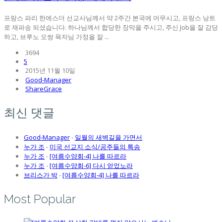
프랑스 파리 한에스더 선교사님께서 약 2주간 본국에 머무시고, 프랑스 낭트
로 재파송 되셨습니다. 하나님께서 합당한 장막을 주시고, 주신 Job을 잘 감당
하고, 브루노 오쌍 목자님 가정을 잘 ...
3694
5
2015년 11월 10일
Good-Manager
ShareGrace
최신 댓글
Good-Manager
-
일월의 새벽길을 가면서
누가 조
-
미국 선교지 소식/공주들의 특송
누가 조
-
[여름수양회-4] 나를 따르라
누가 조
-
[여름수양회-6] 다시 얻었노라
브리스가 박
-
[여름수양회-4] 나를 따르라
Most Popular