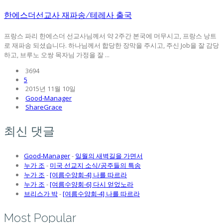
한에스더선교사 재파송/테레사 출국
프랑스 파리 한에스더 선교사님께서 약 2주간 본국에 머무시고, 프랑스 낭트
로 재파송 되셨습니다. 하나님께서 합당한 장막을 주시고, 주신 Job을 잘 감당
하고, 브루노 오쌍 목자님 가정을 잘 ...
3694
5
2015년 11월 10일
Good-Manager
ShareGrace
최신 댓글
Good-Manager
-
일월의 새벽길을 가면서
누가 조
-
미국 선교지 소식/공주들의 특송
누가 조
-
[여름수양회-4] 나를 따르라
누가 조
-
[여름수양회-6] 다시 얻었노라
브리스가 박
-
[여름수양회-4] 나를 따르라
Most Popular