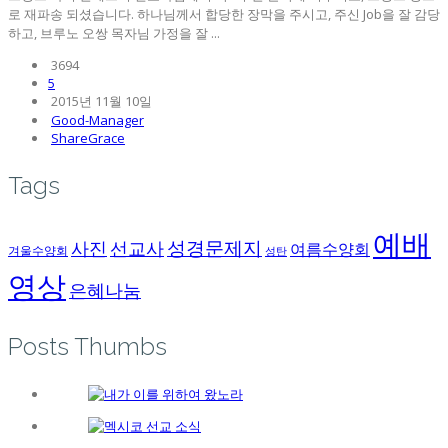
로 재파송 되셨습니다. 하나님께서 합당한 장막을 주시고, 주신 Job을 잘 감당
하고, 브루노 오쌍 목자님 가정을 잘 ...
3694
5
2015년 11월 10일
Good-Manager
ShareGrace
Tags
예배
성경문제지
사진
선교사
여름수양회
겨울수양회
성탄
영상
은혜나눔
Posts Thumbs