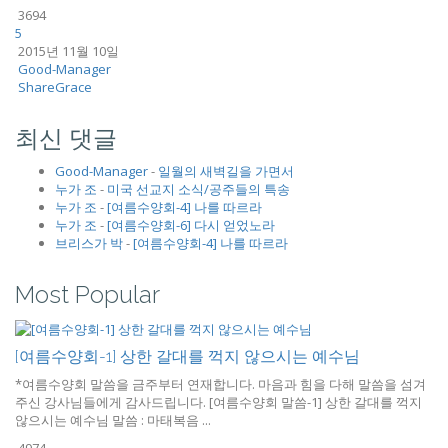
3694
5
2015년 11월 10일
Good-Manager
ShareGrace
최신 댓글
Good-Manager
-
일월의 새벽길을 가면서
누가 조
-
미국 선교지 소식/공주들의 특송
누가 조
-
[여름수양회-4] 나를 따르라
누가 조
-
[여름수양회-6] 다시 얻었노라
브리스가 박
-
[여름수양회-4] 나를 따르라
Most Popular
[여름수양회-1] 상한 갈대를 꺽지 않으시는 예수님
*여름수양회 말씀을 금주부터 연재합니다. 마음과 힘을 다해 말씀을 섬겨
주신 강사님들에게 감사드립니다. [여름수양회 말씀-1] 상한 갈대를 꺽지
않으시는 예수님 말씀 : 마태복음 ...
4974