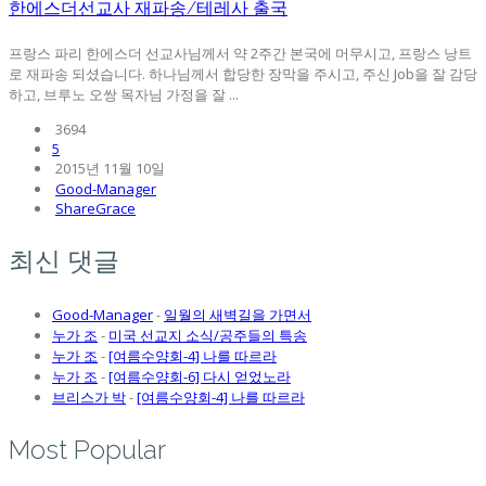
한에스더선교사 재파송/테레사 출국
프랑스 파리 한에스더 선교사님께서 약 2주간 본국에 머무시고, 프랑스 낭트
로 재파송 되셨습니다. 하나님께서 합당한 장막을 주시고, 주신 Job을 잘 감당
하고, 브루노 오쌍 목자님 가정을 잘 ...
3694
5
2015년 11월 10일
Good-Manager
ShareGrace
최신 댓글
Good-Manager
-
일월의 새벽길을 가면서
누가 조
-
미국 선교지 소식/공주들의 특송
누가 조
-
[여름수양회-4] 나를 따르라
누가 조
-
[여름수양회-6] 다시 얻었노라
브리스가 박
-
[여름수양회-4] 나를 따르라
Most Popular