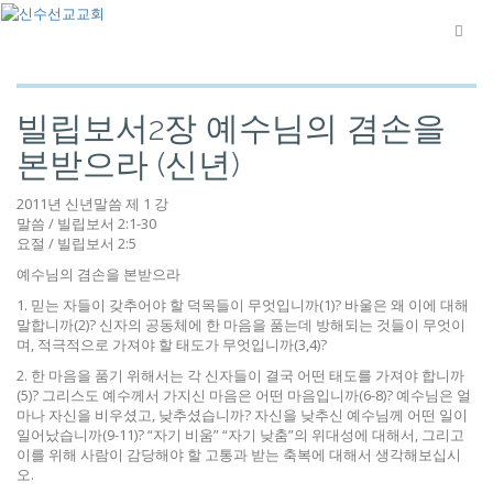
빌립보서2장 예수님의 겸손을
본받으라 (신년)
2011년 신년말씀 제 1 강
말씀 / 빌립보서 2:1-30
요절 / 빌립보서 2:5
예수님의 겸손을 본받으라
1. 믿는 자들이 갖추어야 할 덕목들이 무엇입니까(1)? 바울은 왜 이에 대해
말합니까(2)? 신자의 공동체에 한 마음을 품는데 방해되는 것들이 무엇이
며, 적극적으로 가져야 할 태도가 무엇입니까(3,4)?
2. 한 마음을 품기 위해서는 각 신자들이 결국 어떤 태도를 가져야 합니까
(5)? 그리스도 예수께서 가지신 마음은 어떤 마음입니까(6-8)? 예수님은 얼
마나 자신을 비우셨고, 낮추셨습니까? 자신을 낮추신 예수님께 어떤 일이
일어났습니까(9-11)? “자기 비움” “자기 낮춤”의 위대성에 대해서, 그리고
이를 위해 사람이 감당해야 할 고통과 받는 축복에 대해서 생각해보십시
오.