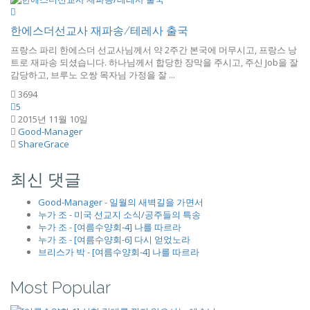
한에스더선교사 재파송/테레사 출국
프랑스 파리 한에스더 선교사님께서 약 2주간 본국에 머무시고, 프랑스 낭
트로 재파송 되셨습니다. 하나님께서 합당한 장막을 주시고, 주신 Job을 잘
감당하고, 브루노 오쌍 목자님 가정을 잘 ...
3694
5
2015년 11월 10일
Good-Manager
ShareGrace
최신 댓글
Good-Manager
-
일월의 새벽길을 가면서
누가 조
-
미국 선교지 소식/공주들의 특송
누가 조
-
[여름수양회-4] 나를 따르라
누가 조
-
[여름수양회-6] 다시 얻었노라
브리스가 박
-
[여름수양회-4] 나를 따르라
Most Popular