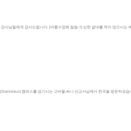
사님들에게 감사드립니다. [여름수양회 말씀-1] 상한 갈대를 꺽지 않으시는 예수님
Stanislaus) 캠퍼스를 섬기시는 고바울,써니 선교사님께서 한국을 방문하셨습니다