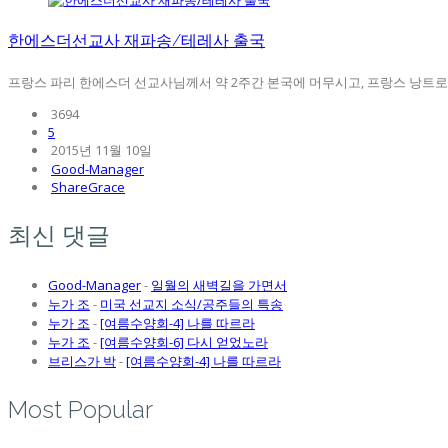
한에스더선교사 재파송/테레사 출국
프랑스 파리 한에스더 선교사님께서 약 2주간 본국에 머무시고, 프랑스 낭트로 재
3694
5
2015년 11월 10일
Good-Manager
ShareGrace
최신 댓글
Good-Manager
-
일월의 새벽길을 가면서
누가 조
-
미국 선교지 소식/공주들의 특송
누가 조
-
[여름수양회-4] 나를 따르라
누가 조
-
[여름수양회-6] 다시 얻었노라
브리스가 박
-
[여름수양회-4] 나를 따르라
Most Popular