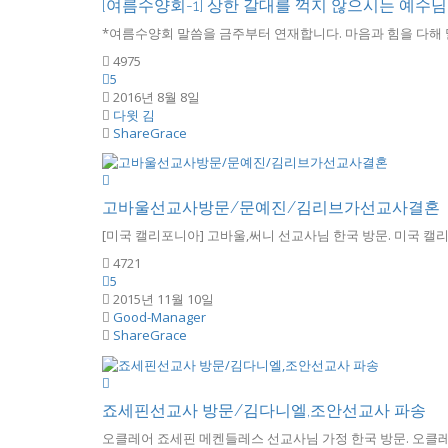
[여름수양회-1] 상한 갈대를 꺽지 않으시는 예수님
*여름수양회 말씀을 금주부터 연재합니다. 마음과 힘을 다해 말
4975
5
2016년 8월 8일
다윗 김
ShareGrace
고바울선교사방문/문예진/김리브가선교사결혼
[미국 캘리포니아] 고바울,써니 선교사님 한국 방문. 미국 캘리
4721
5
2015년 11월 10일
Good-Manager
ShareGrace
죠세핀선교사 방문/김다니엘,조안선교사 파송
오클레어 죠세핀 메켄들레스 선교사님 가정 한국 방문. 오클레