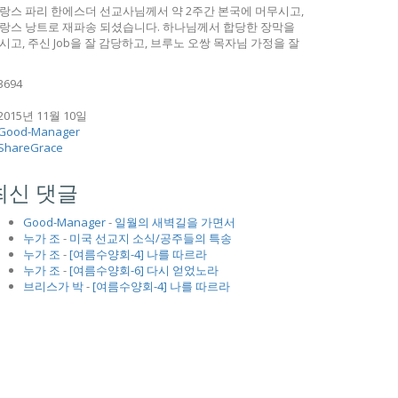
랑스 파리 한에스더 선교사님께서 약 2주간 본국에 머무시고,
랑스 낭트로 재파송 되셨습니다. 하나님께서 합당한 장막을
시고, 주신 Job을 잘 감당하고, 브루노 오쌍 목자님 가정을 잘
3694
5
2015년 11월 10일
Good-Manager
ShareGrace
최신 댓글
Good-Manager
-
일월의 새벽길을 가면서
누가 조
-
미국 선교지 소식/공주들의 특송
누가 조
-
[여름수양회-4] 나를 따르라
누가 조
-
[여름수양회-6] 다시 얻었노라
브리스가 박
-
[여름수양회-4] 나를 따르라