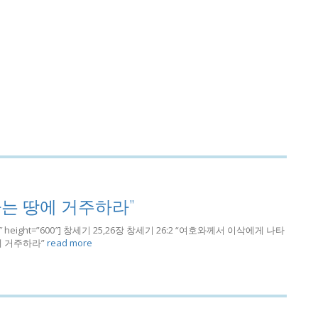
하는 땅에 거주하라”
h=”780″ height=”600″] 창세기 25,26장 창세기 26:2 “여호와께서 이삭에게 나타
에 거주하라”
read more