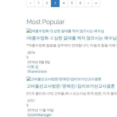
‹
1
2
3
4
5
6
›
»
Most Popular
[여름수양회-1] 상한 갈대를 꺽지 않으시는 예수님
*여름수양회 말씀을 금주부터 연재합니다. 마음과 힘을 다해 말
4974
5
2016년 8월 8일
다윗 김
ShareGrace
고바울선교사방문/문예진/김리브가선교사결혼
[미국 캘리포니아] 고바울,써니 선교사님 한국 방문. 미국 캘리
4721
5
2015년 11월 10일
Good-Manager