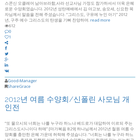
스콘신 오클레어 남아브라함,사라 선교사님 가정도 참가하셔서 더욱 은혜
로운 수양회였습니다. 2012년 성탄예배에서 김 야고보, 송모세, 신요한 목
자님께서 말씀을 전해 주셨습니다. “그리스도, 구유에 누인 아기” 2012
년, 구주 예수 그리스도의 탄생을 기뻐 찬양하며.
read more
612
0
1
Good-Manager
ShareGrace
2012년 여름 수양회/신폴린 사모님 개
인전
“또 물으시되 너희는 나를 누구라 하느냐 베드로가 대답하여 이르되 주는
그리스도시니이다 하매” [마가복음 8:29] 하나님께서 2012년 철원 여름 수
양회를 충만한 은혜 가운데 허락해 주셨습니다. “너희는 나를 누구라 하느