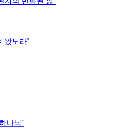
 된자의 변화된 삶”
여 왔노라”
 하나님”