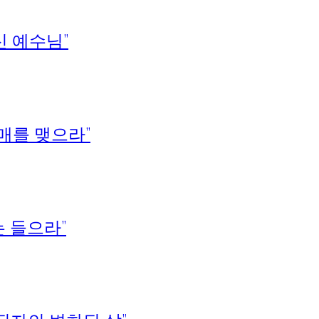
신 예수님”
열매를 맺으라”
는 들으라”