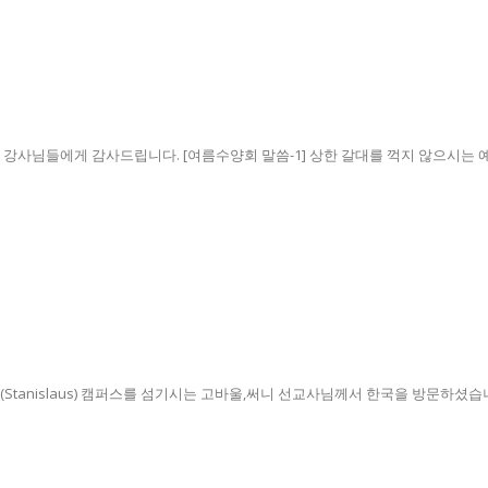
사님들에게 감사드립니다. [여름수양회 말씀-1] 상한 갈대를 꺽지 않으시는 예수님
Stanislaus) 캠퍼스를 섬기시는 고바울,써니 선교사님께서 한국을 방문하셨습니다